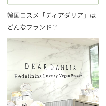
2.3
G102 エミリー
韓国コスメ「ディアダリア」は
2.4
G104 フェリシア
2.5
G106 イサベル
どんなブランド？
2.6
G107 ルーナ
3
今後も続々新商品やカラーが登場する
よ