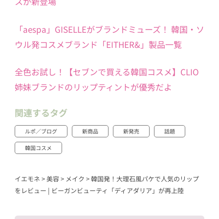
スが新登場
「aespa」GISELLEがブランドミューズ！ 韓国・ソ
ウル発コスメブランド「EITHER&」製品一覧
全色お試し！【セブンで買える韓国コスメ】CLIO
姉妹ブランドのリップティントが優秀だよ
関連するタグ
ルポ／ブログ
新商品
新発売
話題
韓国コスメ
イエモネ
>
美容
>
メイク
>
韓国発！大理石風パケで人気のリップ
をレビュー | ビーガンビューティ「ディアダリア」が再上陸