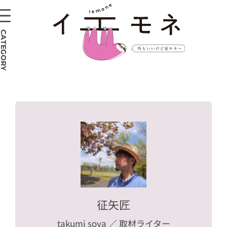
CATEGORY
征矢匠
takumi soya
／ 取材ライター