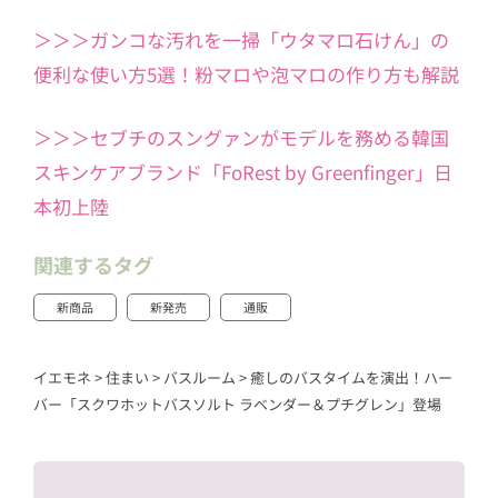
＞＞＞ガンコな汚れを一掃「ウタマロ石けん」の
便利な使い方5選！粉マロや泡マロの作り方も解説
＞＞＞セブチのスングァンがモデルを務める韓国
スキンケアブランド「FoRest by Greenfinger」日
本初上陸
関連するタグ
新商品
新発売
通販
イエモネ
>
住まい
>
バスルーム
>
癒しのバスタイムを演出！ハー
バー「スクワホットバスソルト ラベンダー＆プチグレン」登場