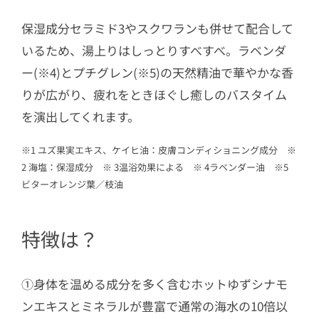
保湿成分セラミド3やスクワランも併せて配合して
いるため、湯上りはしっとりすべすべ。ラベンダ
ー(※4)とプチグレン(※5)の天然精油で華やかな香
りが広がり、疲れをときほぐし癒しのバスタイム
を演出してくれます。
※1 ユズ果実エキス、ケイヒ油：皮膚コンディショニング成分 ※
2 海塩：保湿成分 ※ 3温浴効果による ※ 4ラベンダー油 ※5
ビターオレンジ葉／枝油
特徴は？
①身体を温める成分を多く含むホットゆずシナモ
ンエキスとミネラルが豊富で通常の海水の10倍以