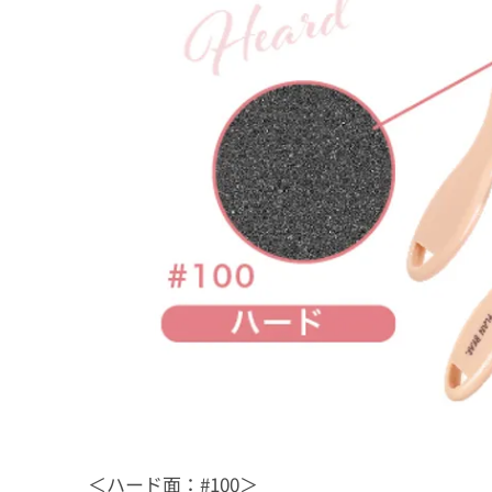
＜ハード面：#100＞