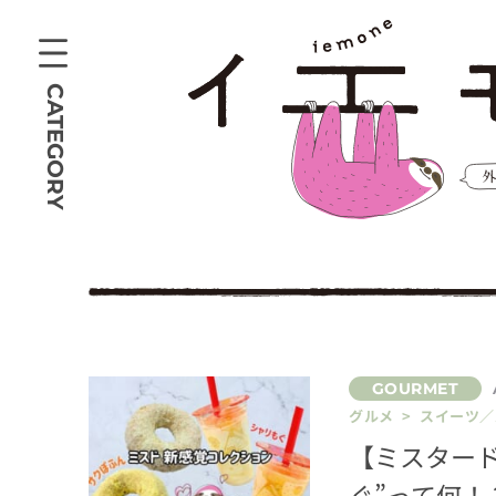
CATEGORY
グルメ > スイーツ
【ミスタード
ぐ”って何！