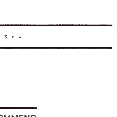
3
>
»