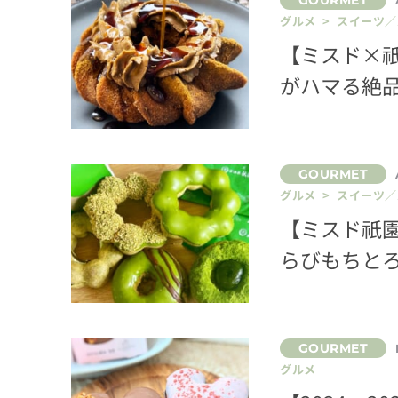
グルメ > スイーツ
【ミスド×
がハマる絶
グルメ > スイーツ
【ミスド祇園
らびもちと
グルメ