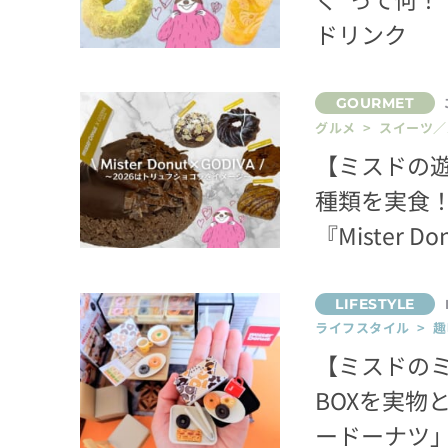
ドリンク
グルメ > スイーツ
【ミスドの遊
種類を実食
『Mister D
ライフスタイル > 趣
【ミスドの
BOXを実物
ードーナツ