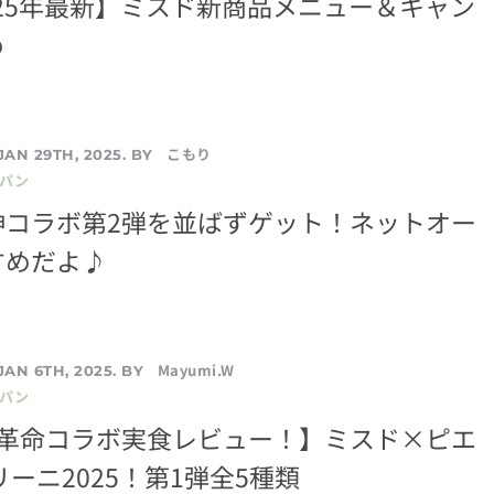
2025年最新】ミスド新商品メニュー＆キャン
め
こもり
JAN 29TH, 2025. BY
／パン
神コラボ第2弾を並ばずゲット！ネットオー
すめだよ♪
Mayumi.W
JAN 6TH, 2025. BY
／パン
の革命コラボ実食レビュー！】ミスド×ピエ
リーニ2025！第1弾全5種類