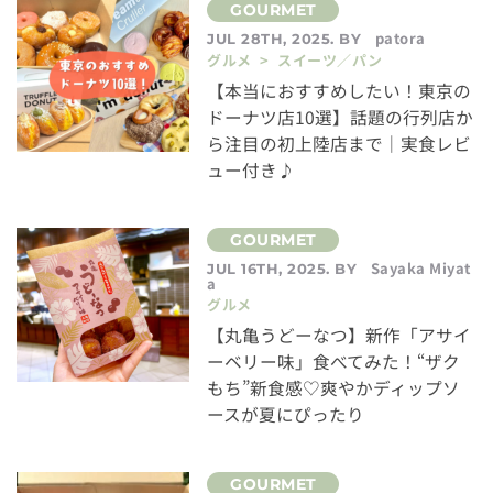
patora
JUL 28TH, 2025. BY
グルメ > スイーツ／パン
【本当におすすめしたい！東京の
ドーナツ店10選】話題の行列店か
ら注目の初上陸店まで｜実食レビ
ュー付き♪
Sayaka Miyat
JUL 16TH, 2025. BY
a
グルメ
【丸亀うどーなつ】新作「アサイ
ーベリー味」食べてみた！“ザク
もち”新食感♡爽やかディップソ
ースが夏にぴったり