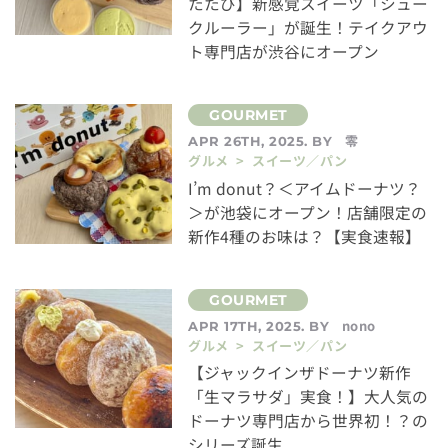
たたび】新感覚スイーツ「シュー
クルーラー」が誕生！テイクアウ
ト専門店が渋谷にオープン
零
APR 26TH, 2025. BY
グルメ > スイーツ／パン
I’m donut？＜アイムドーナツ？
＞が池袋にオープン！店舗限定の
新作4種のお味は？【実食速報】
nono
APR 17TH, 2025. BY
グルメ > スイーツ／パン
【ジャックインザドーナツ新作
「生マラサダ」実食！】大人気の
ドーナツ専門店から世界初！？の
シリーズ誕生