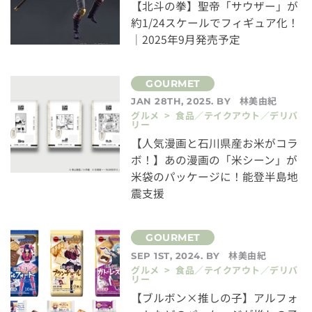
【北斗の拳】聖帝「サウザー」が
約1/24スケールでフィギュア化！
｜2025年9月発売予定
林美由紀
JAN 28TH, 2025. BY
グルメ > 食品／テイクアウト／デリバ
リー
【人気漫画と石川県産お米がコラ
ボ！】あの漫画の「米シーン」が
米袋のパッケージに！能登半島地
震支援
林美由紀
SEP 1ST, 2024. BY
グルメ > 食品／テイクアウト／デリバ
リー
【ブルボン×推しの子】アルフォ