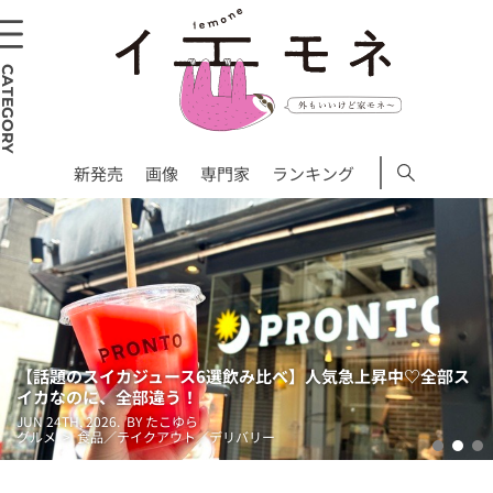
CATEGORY
新発売
画像
専門家
ランキング
【話題のスイカジュース6選飲み比べ】人気急上昇中♡全部ス
イカなのに、全部違う！
JUN 24TH, 2026.
BY たこゆら
グルメ > 食品／テイクアウト／デリバリー
1
2
3