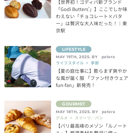
【世界初！ゴディバ新ブランド
「Godi Butters’」】ここでしか味
わえない「チョコレート×バタ
ー」は贅沢な大人味だった！｜東
京駅
patora
MAY 19TH, 2025. BY
ライフスタイル > 季節
【夏の庭仕事に】膨らまず爽やか
な風が届く服 「ファン付きウェア
fun-fan」新発売！
patora
MAY 18TH, 2025. BY
グルメ > スイーツ／パン
【パリ最高峰のメゾン「ルノート
ル」】厳選素材を贅沢に使っ