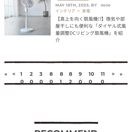
nono
MAY 16TH, 2025. BY
インテリア > 家電
【真上を向く扇風機!?】換気や部
屋干しにも便利な「ダイヤル式風
量調整DCリビング扇風機」を紹
介
«
<
1
2
3
8
8
8
9
10
11
>
»
0
0
0
0
1
2
0
0
0