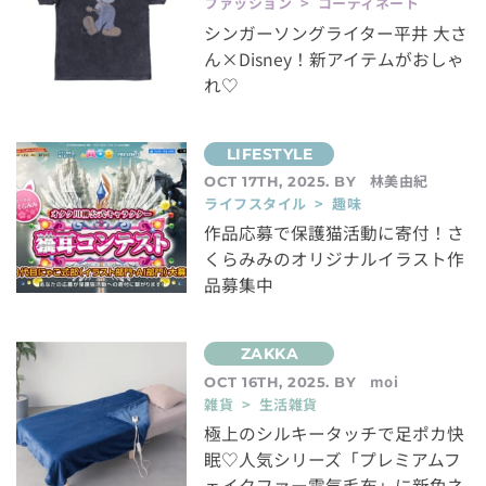
ファッション > コーディネート
シンガーソングライター平井 大さ
ん×Disney！新アイテムがおしゃ
れ♡
林美由紀
OCT 17TH, 2025. BY
ライフスタイル > 趣味
作品応募で保護猫活動に寄付！さ
くらみみのオリジナルイラスト作
品募集中
moi
OCT 16TH, 2025. BY
雑貨 > 生活雑貨
極上のシルキータッチで足ポカ快
眠♡人気シリーズ「プレミアムフ
ェイクファー電気毛布」に新色ネ