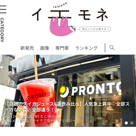
CATEGORY
新発売
画像
専門家
ランキング
【話題のスイカジュース6選飲み比べ】人気急上昇中♡全部ス
イカなのに、全部違う！
JUN 24TH, 2026.
BY たこゆら
グルメ > 食品／テイクアウト／デリバリー
1
2
3