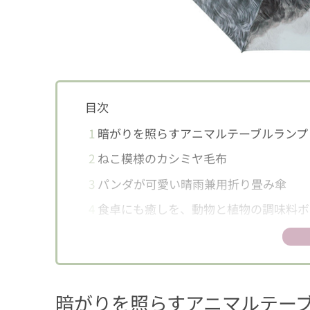
目次
1
暗がりを照らすアニマルテーブルランプ
2
ねこ模様のカシミヤ毛布
3
パンダが可愛い晴雨兼用折り畳み傘
4
食卓にも癒しを、動物と植物の調味料ボ
5
壁面に羽ばたく鳥のウォールステッカー
6
ひよこちゃんがお手伝い、エッグセパレ
暗がりを照らすアニマルテー