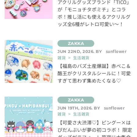
アクリルグッズブランド「TICO」
が「モニョチタポミチ」とコラ
ボ！推し活にも使えるアクリルグ
ッズ全6種がレトロ可愛い～！
sunflower
JUN 22ND, 2026. BY
雑貨 > 生活雑貨
【福島のバズ土産爆誕】赤べこ＆
酪王がクリスタルシールに！可愛
すぎて思わず集めたくなる♡
sunflower
JUN 19TH, 2026. BY
雑貨 > 生活雑貨
【可愛さ大渋滞♡】ピングー×は
ぴだんぶいが夢の初コラボ！ 限定