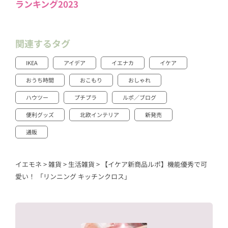
ランキング2023
関連するタグ
IKEA
アイデア
イエナカ
イケア
おうち時間
おこもり
おしゃれ
ハウツー
プチプラ
ルポ／ブログ
便利グッズ
北欧インテリア
新発売
通販
イエモネ
>
雑貨
>
生活雑貨
>
【イケア新商品ルポ】機能優秀で可
愛い！ 「リンニング キッチンクロス」