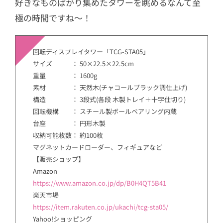
好きなものばかり集めたタワーを眺めるなんて至
極の時間ですね～！
回転ディスプレイタワー「TCG-STA05」
サイズ ： 50×22.5×22.5cm
重量 ： 1600g
素材 ： 天然木(チャコールブラック調仕上げ)
構造 ： 3段式(各段 木製トレイ＋十字仕切り)
回転機構 ： スチール製ボールベアリング内蔵
台座 ： 円形木製
収納可能枚数： 約100枚
マグネットカードローダー、フィギュアなど
【販売ショップ】
Amazon
https://www.amazon.co.jp/dp/B0H4QT5B41
楽天市場
https://item.rakuten.co.jp/ukachi/tcg-sta05/
Yahoo!ショッピング