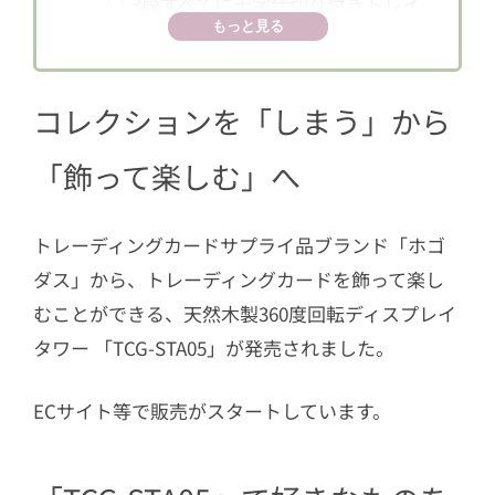
2.1
3段すべてに十字仕切り付きトレイ
もっと見る
を搭載
2.2
ベアリング式360度スムーズ回転
コレクションを「しまう」から
2.3
チャコールブラック調の天然木仕
上げ
「飾って楽しむ」へ
トレーディングカードサプライ品ブランド「ホゴ
ダス」から、トレーディングカードを飾って楽し
むことができる、天然木製360度回転ディスプレイ
タワー 「TCG-STA05」が発売されました。
ECサイト等で販売がスタートしています。