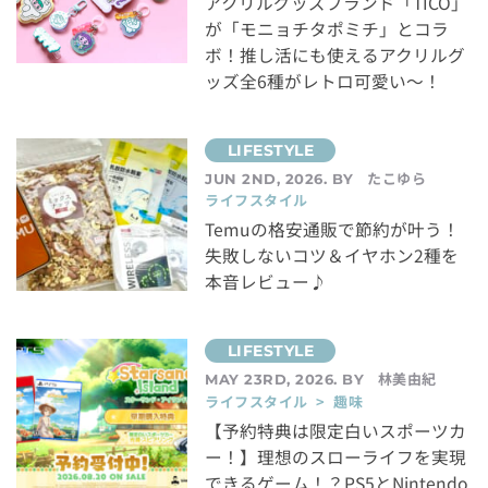
アクリルグッズブランド「TICO」
が「モニョチタポミチ」とコラ
ボ！推し活にも使えるアクリルグ
ッズ全6種がレトロ可愛い～！
たこゆら
JUN 2ND, 2026. BY
ライフスタイル
Temuの格安通販で節約が叶う！
失敗しないコツ＆イヤホン2種を
本音レビュー♪
林美由紀
MAY 23RD, 2026. BY
ライフスタイル > 趣味
【予約特典は限定白いスポーツカ
ー！】理想のスローライフを実現
できるゲーム！？PS5とNintendo