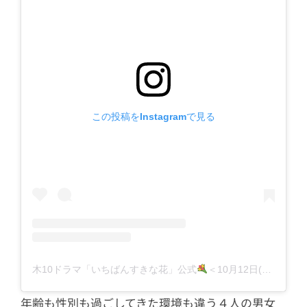
4.4
今田美桜さんのコメント
5
主題歌は未発表（9月24日現在）
6
SNSでの反応
7
初回放送は2023年10月12日（木）夜10
時！
この投稿をInstagramで見る
木10ドラマ「いちばんすきな花」公式
＜10月12日(木)よる10時スタート！＞フジテレビ(@sukihana_fujitv)がシェアした投稿
年齢も性別も過ごしてきた環境も違う４人の男女