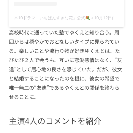
木10ドラマ「いちばんすきな花」公式
＜10月12日(木)よる10時スタート！＞フジテレビ(@sukihana_fujitv)がシェアした投稿
高校時代に通っていた塾でゆくえと知り合う。周
囲からは穏やかでおとなしいタイプに見られてい
る。楽しいことや流行り物が好きゆくえとは、た
びたび２人で会うも、互いに恋愛感情はなく、“友
達”として居心地の良さを感じていた。だが、彼女
と結婚することになったのを機に、彼女の希望で
唯一無二の“友達”であるゆくえとの関係を終わら
せることに。
主演4人のコメントを紹介