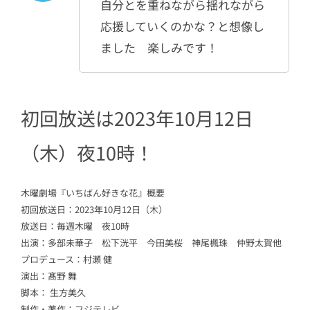
自分とを重ねながら揺れながら
応援していくのかな？と想像し
ました 楽しみです！
初回放送は2023年10月12日
（木）夜10時！
木曜劇場『いちばん好きな花』概要
初回放送日：2023年10月12日（木）
放送日：毎週木曜 夜10時
出演：多部未華子 松下洸平 今田美桜 神尾楓珠 仲野太賀他
プロデュース：村瀬 健
演出：髙野 舞
脚本： 生方美久
制作・著作：フジテレビ