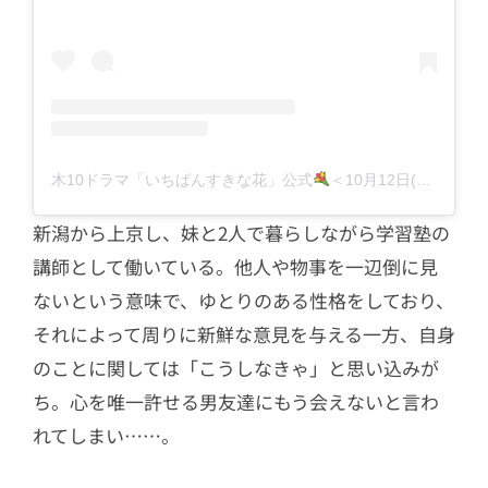
木10ドラマ「いちばんすきな花」公式
＜10月12日(木)よる10時スタート！＞フジテレビ(@sukihana_fujitv)がシェアした投稿
新潟から上京し、妹と2人で暮らしながら学習塾の
講師として働いている。他人や物事を一辺倒に見
ないという意味で、ゆとりのある性格をしており、
それによって周りに新鮮な意見を与える一方、自身
のことに関しては「こうしなきゃ」と思い込みが
ち。心を唯一許せる男友達にもう会えないと言わ
れてしまい……。