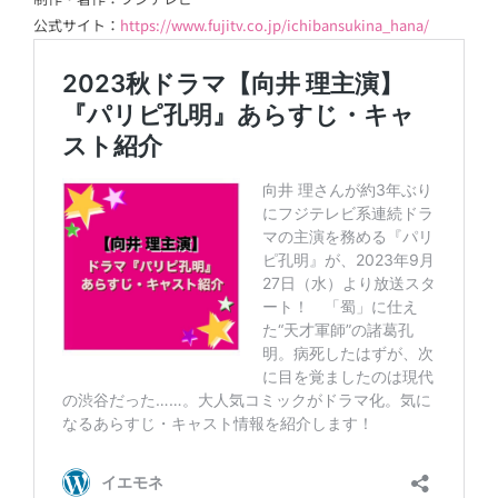
公式サイト：
https://www.fujitv.co.jp/ichibansukina_hana/