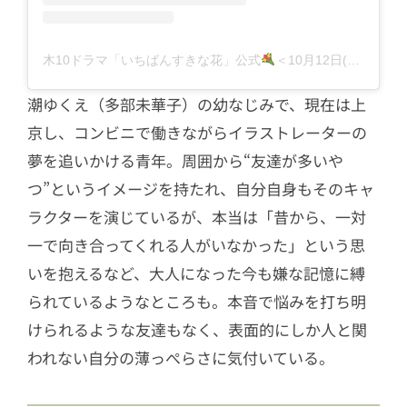
木10ドラマ「いちばんすきな花」公式
＜10月12日(木)よる10時スタート！＞フジテレビ(@sukihana_fujitv)がシェアした投稿
潮ゆくえ（多部未華子）の幼なじみで、現在は上
京し、コンビニで働きながらイラストレーターの
夢を追いかける青年。周囲から“友達が多いや
つ”というイメージを持たれ、自分自身もそのキャ
ラクターを演じているが、本当は「昔から、一対
一で向き合ってくれる人がいなかった」という思
いを抱えるなど、大人になった今も嫌な記憶に縛
られているようなところも。本音で悩みを打ち明
けられるような友達もなく、表面的にしか人と関
われない自分の薄っぺらさに気付いている。