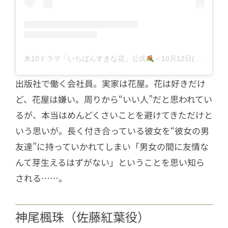
木10ドラマ「いちばんすきな花」公式
＜10月12日(木)よる10時スタート！＞フジテレビ(@sukihana_fujitv)がシェアした投稿
出版社で働く会社員。実家は花屋。花は好きだけ
ど、花屋は嫌い。周りから“いい人”だと思われてい
るが、本当はめんどくさいことを避けてきただけと
いう思いが。長く付き合っている彼女を“彼女の男
友達”に持っていかれてしまい「男女の間に友情な
んて芽生えるはずがない」ということを思い知ら
される……。
神尾楓珠（佐藤紅葉役）