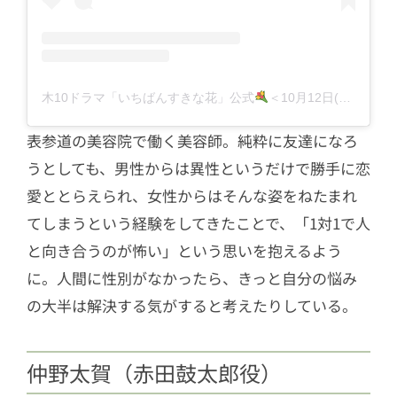
木10ドラマ「いちばんすきな花」公式
＜10月12日(木)よる10時スタート！＞フジテレビ(@sukihana_fujitv)がシェアした投稿
表参道の美容院で働く美容師。純粋に友達になろ
うとしても、男性からは異性というだけで勝手に恋
愛ととらえられ、女性からはそんな姿をねたまれ
てしまうという経験をしてきたことで、「1対1で人
と向き合うのが怖い」という思いを抱えるよう
に。人間に性別がなかったら、きっと自分の悩み
の大半は解決する気がすると考えたりしている。
仲野太賀（赤田鼓太郎役）