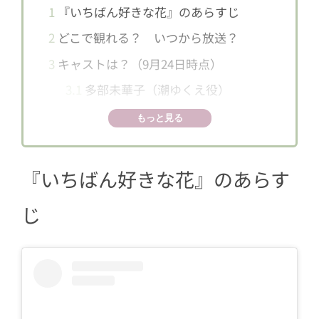
1
『いちばん好きな花』のあらすじ
2
どこで観れる？ いつから放送？
3
キャストは？（9月24日時点）
3.1
多部未華子（潮ゆくえ役）
3.2
松下洸平（春木椿役）
もっと見る
3.3
神尾楓珠（佐藤紅葉役）
3.4
今田美桜（深雪夜々役）
『いちばん好きな花』のあらす
3.5
仲野太賀（赤田鼓太郎役）
じ
4
主演4人のコメントを紹介
4.1
多部未華子さんのコメント
4.2
松下洸平さんのコメント
4.3
神尾楓珠さんのコメント