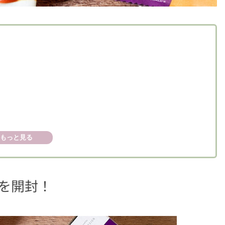
もっと見る
から応募が可能
」を開封！
選受付中！