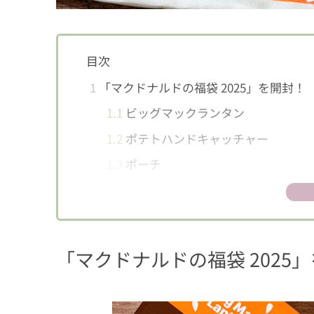
目次
1
「マクドナルドの福袋 2025」を開封！
1.1
ビッグマックランタン
1.2
ポテトハンドキャッチャー
1.3
ポーチ
1.4
クリーナー クロス
1.5
マクドナルド商品無料券
2
販売は抽選！マクドナルドの公式アプリ
「マクドナルドの福袋 2025
2.1
12月10日（火）23時59分まで抽
3
当選確率をアップするには？