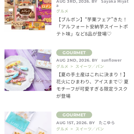
Sayaka Miyat
AUG 3RD, 2026. BY
a
グルメ
【ブルボン】“芋栗フェア”きた！
「アルフォート安納芋スイートポ
テト味」など8品が登場♡
sunflower
AUG 2ND, 2026. BY
グルメ > スイーツ／パン
【夏の手土産はこれに決まり！】
花火にひまわり、アイスまで♡ 夏
モチーフが可愛すぎる限定ラスク
が登場
たこゆら
AUG 1ST, 2026. BY
グルメ > スイーツ／パン