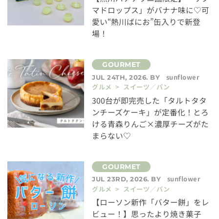
マドロップス」がバナナ味に♡可
愛い“熱川ばにお”缶入りで新登
場！
sunflower
JUL 24TH, 2026. BY
グルメ > スイーツ／パン
300台が即完売した「タルトタタ
ンチーズケーキ」が定番化！とろ
ける青森りんご×濃厚チーズがた
まらない♡
sunflower
JUL 23RD, 2026. BY
グルメ > スイーツ／パン
【ローソン新作「バター餅」をレ
ビュー！】思ったより焼き菓子