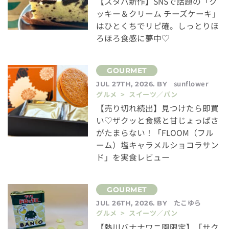
【スタバ新作】SNSで話題の「ク
ッキー＆クリーム チーズケーキ」
はひとくちでリピ確。しっとりほ
ろほろ食感に夢中♡
sunflower
JUL 27TH, 2026. BY
グルメ > スイーツ／パン
【売り切れ続出】見つけたら即買
い♡ザクッと食感と甘じょっぱさ
がたまらない！「FLOOM（フル
ーム）塩キャラメルショコラサン
ド」を実食レビュー
たこゆら
JUL 26TH, 2026. BY
グルメ > スイーツ／パン
【熱川バナナワニ園限定】「サク