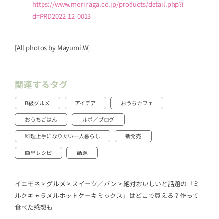
https://www.morinaga.co.jp/products/detail.php?i
d=PRD2022-12-0013
[All photos by Mayumi.W]
関連するタグ
B級グルメ
アイデア
おうちカフェ
おうちごはん
ルポ／ブログ
料理上手になりたい一人暮らし
新発売
簡単レシピ
話題
イエモネ
>
グルメ
>
スイーツ／パン
>
絶対おいしいと話題の「ミ
ルクキャラメルホットケーキミックス」はどこで買える？作って
食べた感想も