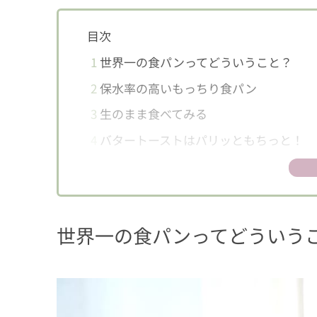
目次
1
世界一の食パンってどういうこと？
2
保水率の高いもっちり食パン
3
生のまま食べてみる
4
バタートーストはパリッともちっと！
5
サンドイッチでも存在感を発揮！
6
保存方法は？
世界一の食パンってどういう