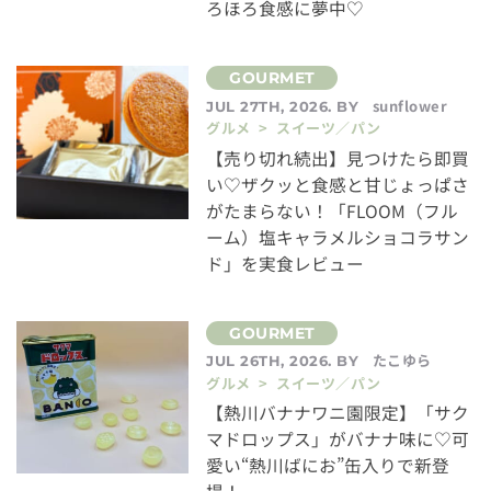
ろほろ食感に夢中♡
sunflower
JUL 27TH, 2026. BY
グルメ > スイーツ／パン
【売り切れ続出】見つけたら即買
い♡ザクッと食感と甘じょっぱさ
がたまらない！「FLOOM（フル
ーム）塩キャラメルショコラサン
ド」を実食レビュー
たこゆら
JUL 26TH, 2026. BY
グルメ > スイーツ／パン
【熱川バナナワニ園限定】「サク
マドロップス」がバナナ味に♡可
愛い“熱川ばにお”缶入りで新登