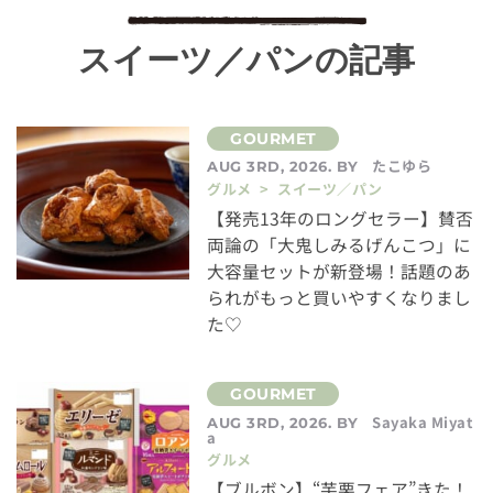
スイーツ／パンの記事
たこゆら
AUG 3RD, 2026. BY
グルメ > スイーツ／パン
【発売13年のロングセラー】賛否
両論の「大鬼しみるげんこつ」に
大容量セットが新登場！話題のあ
られがもっと買いやすくなりまし
た♡
Sayaka Miyat
AUG 3RD, 2026. BY
a
グルメ
【ブルボン】“芋栗フェア”きた！