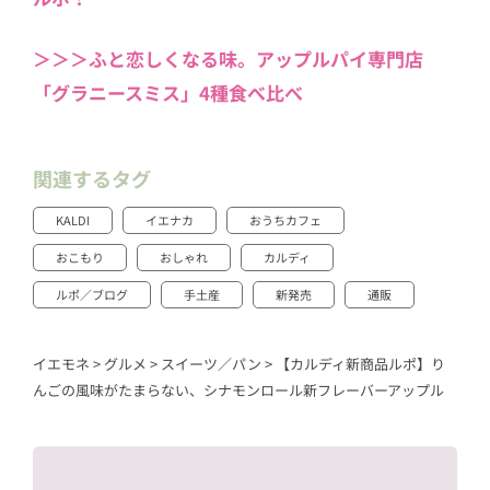
＞＞＞ふと恋しくなる味。アップルパイ専門店
「グラニースミス」4種食べ比べ
関連するタグ
KALDI
イエナカ
おうちカフェ
おこもり
おしゃれ
カルディ
ルポ／ブログ
手土産
新発売
通販
イエモネ
>
グルメ
>
スイーツ／パン
>
【カルディ新商品ルポ】り
んごの風味がたまらない、シナモンロール新フレーバーアップル