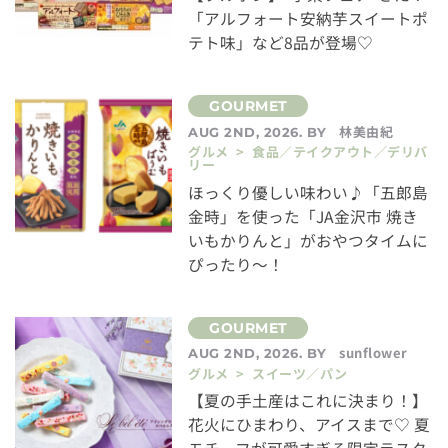
「アルフォート安納芋スイートポ
テト味」など8品が登場♡
林美由紀
AUG 2ND, 2026. BY
グルメ > 食品／テイクアウト／デリバ
リー
ほっくり優しい味わい♪「五郎島
金時」を使った「JA金沢市 焼き
いもかりんと」がおやつタイムに
ぴったり～！
sunflower
AUG 2ND, 2026. BY
グルメ > スイーツ／パン
【夏の手土産はこれに決まり！】
花火にひまわり、アイスまで♡ 夏