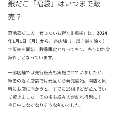
銀だこ「福袋」はいつまで販
格より）クーポン券」×12枚
1.6
スタンプ1個プレゼント引換券 ×5
売？
枚
2
たこ焼き好きにはお得すぎる「福袋」
築地銀だこの「ぜったいお得な!! 福袋」は、
2024
をGETしよう！
年1月1日（月）から
、各店舗（一部店舗を除く）
で販売を開始。
数量限定
となっており、売り切れ次
第終了となっています。
一部店舗では先行販売も実施されていましたが、
筆者の近く店舗では元旦から発売開始。開店と同
時にお店に向かうと、すでに15組ほどが並んでい
て驚きました。その後も続々人が訪れ行列に！
今日中になくなりそうな勢いでした。