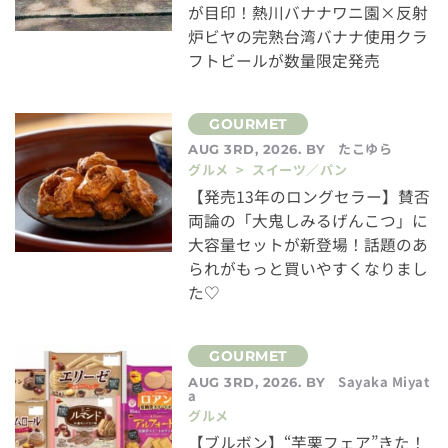
が目印！熱川バナナワニ園×反射
炉ビヤの完熟台湾バナナ使用クラ
フトビールが数量限定発売
たこゆら
AUG 3RD, 2026. BY
グルメ > スイーツ／パン
【発売13年のロングセラー】賛否
両論の「大鬼しみるげんこつ」に
大容量セットが新登場！話題のあ
られがもっと買いやすくなりまし
た♡
Sayaka Miyat
AUG 3RD, 2026. BY
a
グルメ
【ブルボン】“芋栗フェア”きた！