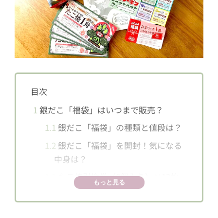
目次
1
銀だこ「福袋」はいつまで販売？
1.1
銀だこ「福袋」の種類と値段は？
1.2
銀だこ「福袋」を開封！気になる
中身は？
1.3
たこ焼引換券（8個入り）×12枚
もっと見る
1.4
たこめしの素 ×1つ
1.5
毎月使える 「100円引き（税込価