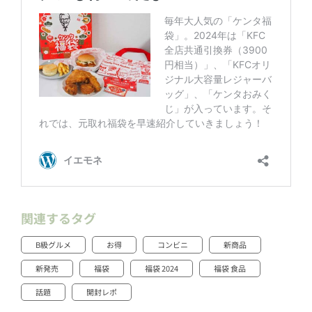
関連するタグ
B級グルメ
お得
コンビニ
新商品
新発売
福袋
福袋 2024
福袋 食品
話題
開封レポ