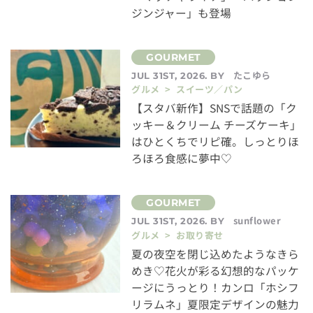
ジンジャー」も登場
たこゆら
JUL 31ST, 2026. BY
グルメ > スイーツ／パン
【スタバ新作】SNSで話題の「ク
ッキー＆クリーム チーズケーキ」
はひとくちでリピ確。しっとりほ
ろほろ食感に夢中♡
sunflower
JUL 31ST, 2026. BY
グルメ > お取り寄せ
夏の夜空を閉じ込めたようなきら
めき♡花火が彩る幻想的なパッケ
ージにうっとり！カンロ「ホシフ
リラムネ」夏限定デザインの魅力