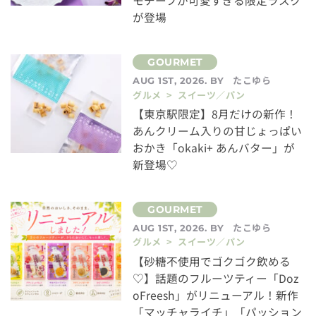
モチーフが可愛すぎる限定ラスク
が登場
たこゆら
AUG 1ST, 2026. BY
グルメ > スイーツ／パン
【東京駅限定】8月だけの新作！
あんクリーム入りの甘じょっぱい
おかき「okaki+ あんバター」が
新登場♡
たこゆら
AUG 1ST, 2026. BY
グルメ > スイーツ／パン
【砂糖不使用でゴクゴク飲める
♡】話題のフルーツティー「Doz
oFreesh」がリニューアル！新作
「マッチャライチ」「パッション