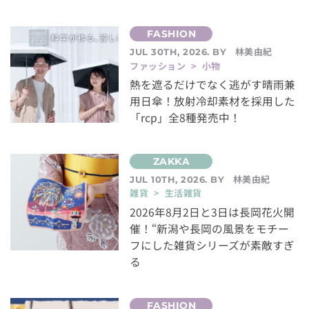
林美由紀
JUL 30TH, 2026. BY
ファッション > 小物
熱を遮るだけでなく逃がす晴雨兼
用日傘！放射冷却素材を採用した
「rcp」全8種発売中！
林美由紀
JUL 10TH, 2026. BY
雑貨 > 生活雑貨
2026年8月2日と3日は長岡花火開
催！“新潟や長岡の風景をモチー
フにした雑貨シリーズが素敵すぎ
る