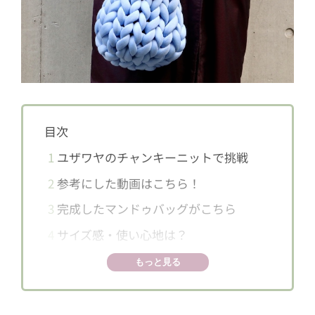
目次
1
ユザワヤのチャンキーニットで挑戦
2
参考にした動画はこちら！
3
完成したマンドゥバッグがこちら
4
サイズ感・使い心地は？
5
気をつけるべきポイント
もっと見る
5.1
輪の大きさは親指ぐらい
5.2
1段目に印をつけておくと楽