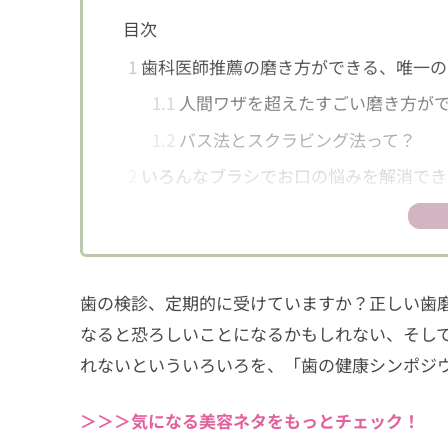
目次
1
歯科医師推薦の磨き方ができる、唯一の
1.1
人間ワザを超えたすごい磨き方が
1.2
バス法とスクラビング法って？
2
いろんなブラシでお口の悩みを解消でき
3
「口の健康に意識が高い人は仕事ができ
4
毎日きっちりヨコ磨き、検診も定期的に
4.1
歯周病と虫歯の予防法は違います
歯の検診、定期的に受けていますか？正しい歯
4.2
将来の自分のために今日磨く！
なると恐ろしいことになるかもしれない、そし
れないといういろいろを、「歯の健康シンポジウム
＞＞＞気になる美容ネタをもっとチェック！