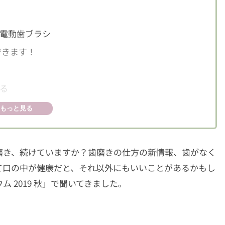
電動歯ブラシ
できます！
る
る！」という堀江さん
もっと見る
！
磨き、続けていますか？歯磨きの仕方の新情報、歯がなく
て口の中が健康だと、それ以外にもいいことがあるかもし
 2019 秋」で聞いてきました。