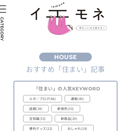
CATEGORY
おすすめ
「住まい」
記事
「住まい」
の人気
KEYWORD
ルポ／ブログ(66)
通販(40)
話題(34)
新発売(33)
豆知識(33)
新商品(29)
便利グッズ(22)
おしゃれ(19)