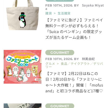
Sayaka Miyat
FEB 10TH, 2026. BY
a
雑貨 > 生活雑貨
【ファミマに急げ♪】ファミペイ
無料クーポンが必ずもらえる！
「Suica のペンギン」の限定グッ
ズが当たるゲーム企画も！
林美由紀
FEB 10TH, 2026. BY
グルメ > 食品／テイクアウト／デリバ
リー
【ファミマ】2月22日はねこの
日！2月10日から「ファミリ～に
ゃ～ト大作戦！」開催│「mofus
and」と初コラボ商品など17種♡