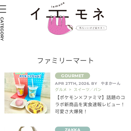
CATEGORY
ファミリーマート
やまかーん
APR 27TH, 2026. BY
グルメ > スイーツ／パン
【ポケモン×ファミマ】話題のコ
ラボ新商品を実食速報レビュー！
可愛さ大爆発！