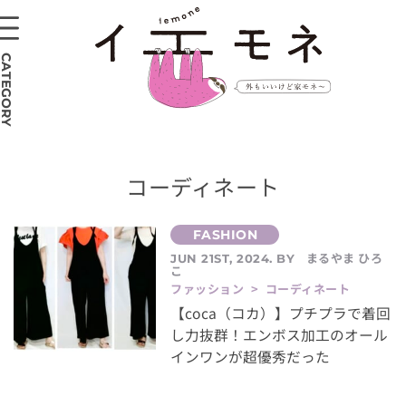
CATEGORY
コーディネート
まるやま ひろ
JUN 21ST, 2024. BY
こ
ファッション > コーディネート
【coca（コカ）】プチプラで着回
し力抜群！エンボス加工のオール
インワンが超優秀だった