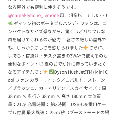
なる屋外でも便利に使えそうです。
@namakemono_iemone
風、想像以上でした…！
ダイソン初のポータブルハンディファンは、コ
ンパクトなサイズ感ながら、驚くほどパワフルな
風を届けてくれるのが魅力！ 暑さの厳しい屋外で
も、しっかり涼しさを感じられました
さらに、
手持ち・首掛け・デスク置きの3WAYで使えるのも
便利なポイント◎ 夏のおでかけに持っていきたく
なるアイテムです
Dyson HushJet(TM) Mini C
ool ファン カラー：インク／コバルト、ストーン
／ブラッシュ、カーネリアン／スカイ サイズ：幅
38mm × 奥行き 38mm × 高さ 180mm 本体質
量：212g 充電時間： 約3時間 USB‑C充電用ケー
ブル付属 最大風速： 25m/秒（ブーストモードの場