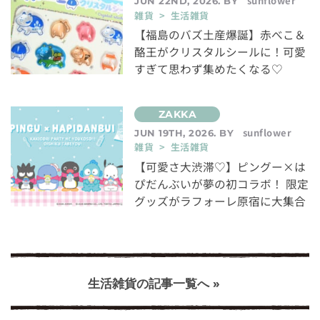
sunflower
JUN 22ND, 2026. BY
雑貨 > 生活雑貨
【福島のバズ土産爆誕】赤べこ＆
酪王がクリスタルシールに！可愛
すぎて思わず集めたくなる♡
sunflower
JUN 19TH, 2026. BY
雑貨 > 生活雑貨
【可愛さ大渋滞♡】ピングー×は
ぴだんぶいが夢の初コラボ！ 限定
グッズがラフォーレ原宿に大集合
生活雑貨の記事一覧へ »