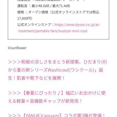
運転音 ：最小48.6dB / 最大71.4dB
価格 ：オープン価格（公式オンラインストアでは税込
17,600円）
公式オンラインストア：
https://www.dyson.co.jp/air
-treatment/portable-fans/hushjet-mini-cool
©sunflower
＞＞＞和紙の涼しさをまとう新提案。ひだまり(R)
から夏の新シリーズWashicool(ワシクール)」誕
生！肌着や靴下などを展開！
＞＞＞【春夏にぴったり♪】幅広いお出かけに使
える軽量×高機能キャップが新発売！
＞＞＞【YANUK×anuans】コラボ第3弾が登場！