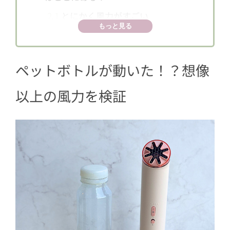
2.1
とにかく風力がすごい
もっと見る
2.2
トラベルポーチ付き！縦型だから
バッグにも入れやすい
ペットボトルが動いた！？想像
2.3
スタイリッシュ×可愛いカラーに
ひとめぼれ♡
以上の風力を検証
2.4
首掛けでも卓上でも活躍！使い方
が広がる便利な設計
3
夏のおでかけ用にかなり気になる1台