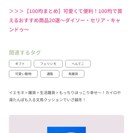
＞＞＞【100均まとめ】可愛くて便利！100均で買
えるおすすめ商品20選〜ダイソー・セリア・キャ
ンドゥ〜
関連するタグ
ギフト
フェリシモ
へんてこ
可愛い動物
通販
鳥雑貨
イエモネ
>
雑貨
>
生活雑貨
>
もっちりほっこり幸せ～！カイロや
湯たんぽも入る文鳥クッションでいざ越冬！