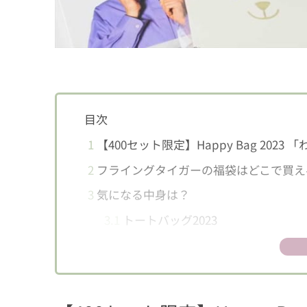
目次
1
【400セット限定】Happy Bag 20
2
フライングタイガーの福袋はどこで買え
3
気になる中身は？
3.1
トートバッグ2023
3.2
ペーパーナプキン／カップ
3.3
スナックバッグ（リサイクルコッ
3.4
ビーズ