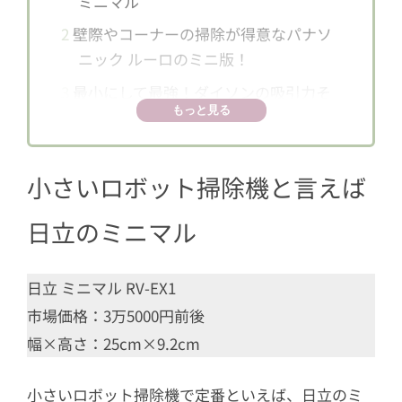
ミニマル
2
壁際やコーナーの掃除が得意なパナソ
ニック ルーロのミニ版！
3
最小にして最強！ダイソンの吸引力そ
もっと見る
のままに驚きの床に！
4
髪の毛やペットの毛にお困りならお手
軽なDEEBOT MINI2
小さいロボット掃除機と言えば
5
とにかく安くて必要最低限の機能に絞
日立のミニマル
ったツカモトエイム
日立 ミニマル RV-EX1
市場価格：3万5000円前後
幅×高さ：25cm×9.2cm
小さいロボット掃除機で定番といえば、日立のミ