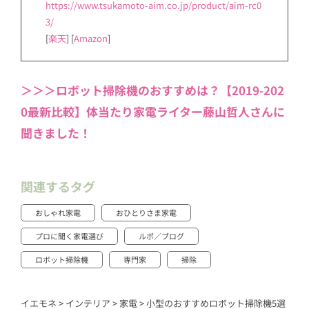
https://www.tsukamoto-aim.co.jp/product/aim-rc0
3/
[
楽天
] [
Amazon
]
＞＞＞ロボット掃除機のおすすめは？【2019-202
0最新比較】体当たり家電ライター藤山哲人さんに
聞きました！
関連するタグ
おしゃれ家電
おひとりさま家電
プロに聞く家電選び
ルポ／ブログ
ロボット掃除機
専門家
掃除
イエモネ
>
インテリア
>
家電
>
小型のおすすめロボット掃除機5選