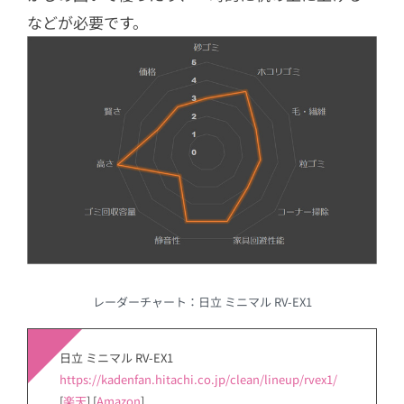
などが必要です。
レーダーチャート：日立 ミニマル RV-EX1
日立 ミニマル RV-EX1
https://kadenfan.hitachi.co.jp/clean/lineup/rvex1/
[
楽天
] [
Amazon
]