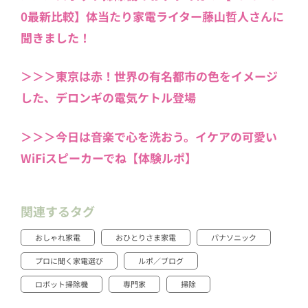
0最新比較】体当たり家電ライター藤山哲人さんに
聞きました！
＞＞＞東京は赤！世界の有名都市の色をイメージ
した、デロンギの電気ケトル登場
＞＞＞今日は音楽で心を洗おう。イケアの可愛い
WiFiスピーカーでね【体験ルポ】
関連するタグ
おしゃれ家電
おひとりさま家電
パナソニック
プロに聞く家電選び
ルポ／ブログ
ロボット掃除機
専門家
掃除