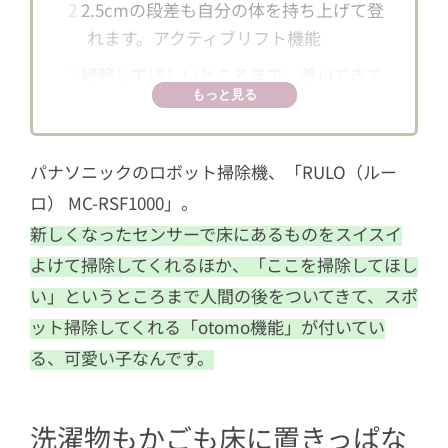
2
2.5cmの段差も自分の体を持ち上げて登
れます。アクティブリフト機能
3
掃除してほしいところまで、着いてきて
もっと見る
くれる。otomo機能
4
「RULO（ルーロ） MC-RSF1000」は20
20年4月20日発売予定
パナソニックのロボット掃除機、「RULO（ルー
ロ） MC-RSF1000」。
新しくなったセンサーで床にあるものをスイスイ
よけて掃除してくれるほか、「ここを掃除してほし
い」というところまで人間の後をついてきて、スポ
ット掃除してくれる「otomo機能」が付いてい
る、可愛い子なんです。
洗濯物もかごも床に置きっぱな