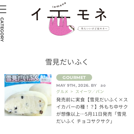
CATEGORY
雪見だいふく
ao
MAY 9TH, 2026. BY
グルメ > スイーツ／パン
発売前に実食【雪見だいふく×ス
イカバーの種！？】外もち中サク
が想像以上…5月11日発売「雪見
だいふく チョコサクサク」