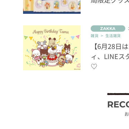
雑貨 > 生活雑貨
【6月28日
ィ、LINE
♡
REC
お