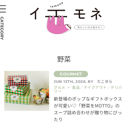
CATEGORY
野菜
たこゆら
JUN 13TH, 2026. BY
グルメ > 食品／テイクアウト／デリバ
リー
新登場のポップなギフトボックス
が可愛い♡「野菜をMOTTO」の
スープ詰め合わせが贈り物にぴっ
たり