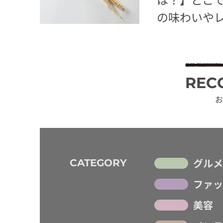
の味わいや
REC
お
グルメ
CATEGORY
ファッ
美容