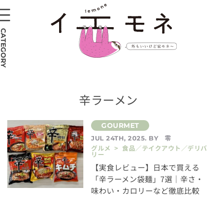
CATEGORY
辛ラーメン
零
JUL 24TH, 2025. BY
グルメ > 食品／テイクアウト／デリバ
リー
【実食レビュー】日本で買える
「辛ラーメン袋麺」7選｜辛さ・
味わい・カロリーなど徹底比較