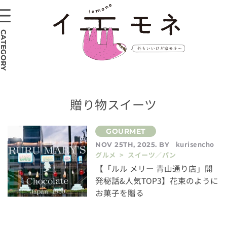
CATEGORY
贈り物スイーツ
kurisencho
NOV 25TH, 2025. BY
グルメ > スイーツ／パン
【「ルル メリー 青山通り店」開
発秘話&人気TOP3】花束のように
お菓子を贈る