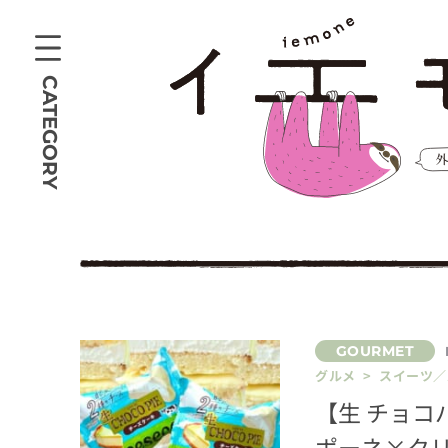
CATEGORY
グルメ > スイーツ
【生 チョ
ポーネ×ク