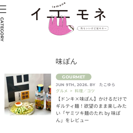
CATEGORY
味ぽん
たこゆら
JUN 9TH, 2026. BY
グルメ > 料理／コツ
【ドンキ×味ぽん】かけるだけで
ギルティ麺！欲望のまま楽しみた
い「ヤミツキ麺のたれ by 味ぽ
ん」をレビュー