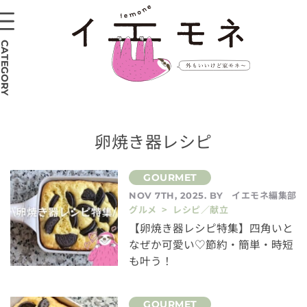
CATEGORY
卵焼き器レシピ
イエモネ編集部
NOV 7TH, 2025. BY
グルメ > レシピ／献立
【卵焼き器レシピ特集】四角いと
なぜか可愛い♡節約・簡単・時短
も叶う！