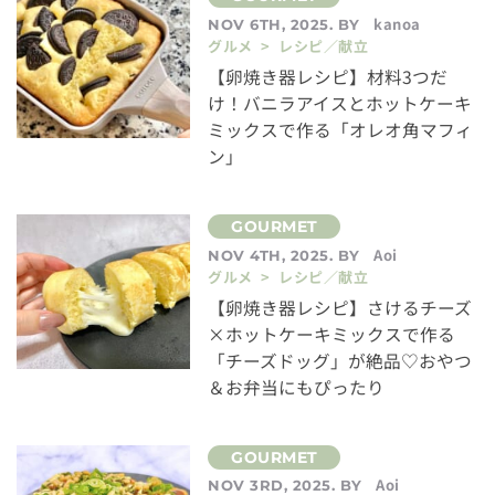
kanoa
NOV 6TH, 2025. BY
グルメ > レシピ／献立
【卵焼き器レシピ】材料3つだ
け！バニラアイスとホットケーキ
ミックスで作る「オレオ角マフィ
ン」
Aoi
NOV 4TH, 2025. BY
グルメ > レシピ／献立
【卵焼き器レシピ】さけるチーズ
×ホットケーキミックスで作る
「チーズドッグ」が絶品♡おやつ
＆お弁当にもぴったり
Aoi
NOV 3RD, 2025. BY