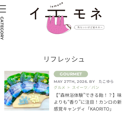
CATEGORY
リフレッシュ
たこゆら
MAY 27TH, 2026. BY
グルメ > スイーツ／パン
【“森林浴体験”できる飴！？】味
よりも“香り”に注目！カンロの新
感覚キャンディ「KAORITO」