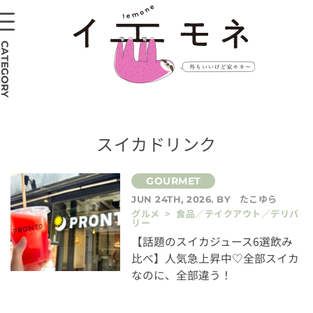
CATEGORY
スイカドリンク
たこゆら
JUN 24TH, 2026. BY
グルメ > 食品／テイクアウト／デリバ
リー
【話題のスイカジュース6選飲み
比べ】人気急上昇中♡全部スイカ
なのに、全部違う！