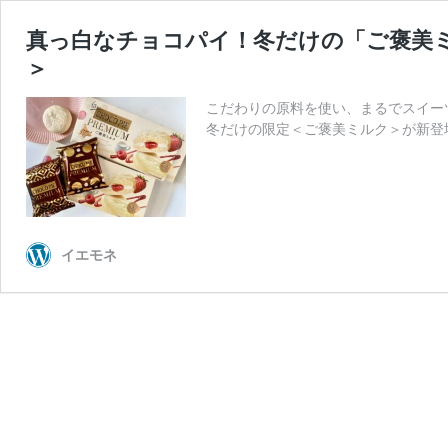
真っ白なチョコパイ！冬だけの「ご褒美
＞
こだわりの原料を使い、まるでスイー
冬だけの限定＜ご褒美ミルク＞が新登
イエモネ