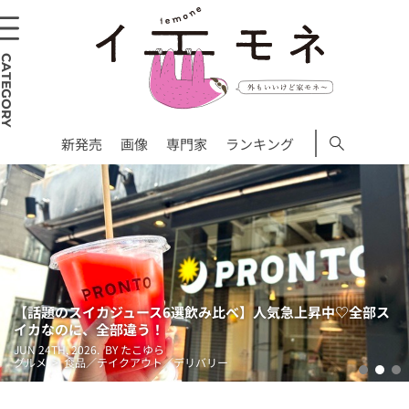
CATEGORY
新発売
画像
専門家
ランキング
イカジュース6選飲み比べ】人気急上昇中♡全部ス
SNSで話
、全部違う！
ないチェー
6.
BY たこゆら
JUN 9TH, 2026
品／テイクアウト／デリバリー
グルメ > 食
1
2
3