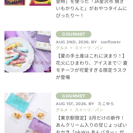
金時」を使った「JA金沢市 焼き
いもかりんと」がおやつタイムに
ぴったり～！
sunflower
AUG 2ND, 2026. BY
グルメ > スイーツ／パン
【夏の手土産はこれに決まり！】
花火にひまわり、アイスまで♡ 夏
モチーフが可愛すぎる限定ラスク
が登場
たこゆら
AUG 1ST, 2026. BY
グルメ > スイーツ／パン
【東京駅限定】8月だけの新作！
あんクリーム入りの甘じょっぱい
おかき「okaki+ あんバター」が