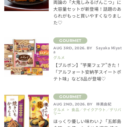
両論の「大鬼しみるげんこつ」に
大容量セットが新登場！話題のあ
られがもっと買いやすくなりまし
た♡
Sayaka Miyat
AUG 3RD, 2026. BY
a
グルメ
【ブルボン】“芋栗フェア”きた！
「アルフォート安納芋スイートポ
テト味」など8品が登場♡
林美由紀
AUG 2ND, 2026. BY
グルメ > 食品／テイクアウト／デリバ
リー
ほっくり優しい味わい♪「五郎島