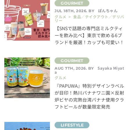
ぽんちゃん
JUL 18TH, 2026. BY
グルメ > 食品／テイクアウト／デリバ
リー
【SNSで話題の専門店ミルクティ
ーを飲み比べ】東京で飲める6ブ
ランドを厳選！カップも可愛い！
Sayaka Miyat
AUG 7TH, 2026. BY
a
グルメ
『PAPUWA』特別デザインラベル
が目印！熱川バナナワニ園×反射
炉ビヤの完熟台湾バナナ使用クラ
フトビールが数量限定発売