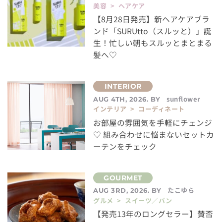
美容 > ヘアケア
【8月28日発売】新ヘアケアブラ
ンド「SURUtto（スルッと）」誕
生！忙しい朝もスルッとまとまる
髪へ♡
sunflower
AUG 4TH, 2026. BY
インテリア > コーディネート
お部屋の雰囲気を手軽にチェンジ
♡ 組み合わせに悩まないセットカ
ーテンをチェック
たこゆら
AUG 3RD, 2026. BY
グルメ > スイーツ／パン
【発売13年のロングセラー】賛否