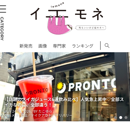
CATEGORY
新発売
画像
専門家
ランキング
スイカジュース6選飲み比べ】人気急上昇中♡全部ス
SNSで話
に、全部違う！
ないチェ
026.
BY たこゆら
JUN 9TH, 20
食品／テイクアウト／デリバリー
グルメ > 
1
2
3