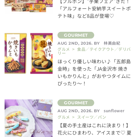
【ブルボン】“芋栗フェア”きた！
「アルフォート安納芋スイートポ
テト味」など8品が登場♡
林美由紀
AUG 2ND, 2026. BY
グルメ > 食品／テイクアウト／デリバ
リー
ほっくり優しい味わい♪「五郎島
金時」を使った「JA金沢市 焼き
いもかりんと」がおやつタイムに
ぴったり～！
sunflower
AUG 2ND, 2026. BY
グルメ > スイーツ／パン
【夏の手土産はこれに決まり！】
花火にひまわり、アイスまで♡ 夏